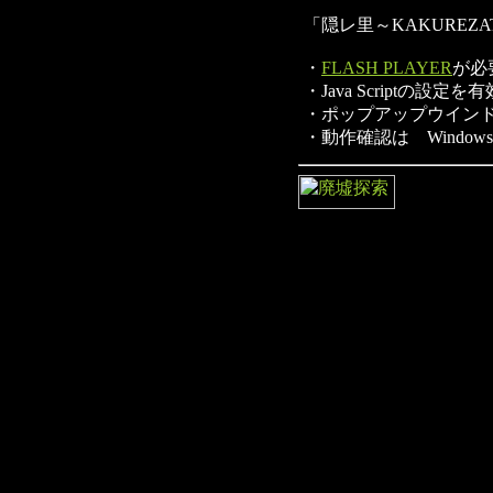
「隠レ里～KAKURE
・
FLASH PLAYER
が必
・Java Scriptの設
・ポップアップウイン
・動作確認は Window